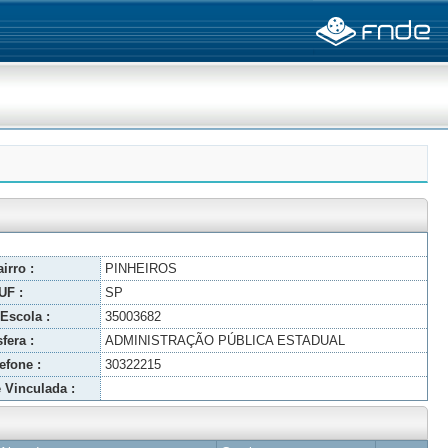
irro :
PINHEIROS
UF :
SP
Escola :
35003682
fera :
ADMINISTRAÇÃO PÚBLICA ESTADUAL
efone :
30322215
 Vinculada :