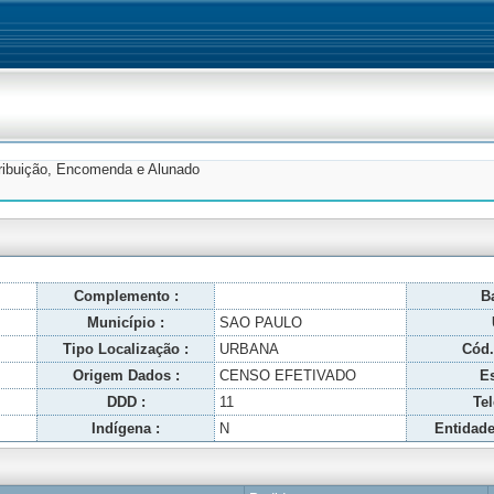
tribuição, Encomenda e Alunado
Complemento :
Ba
Município :
SAO PAULO
Tipo Localização :
URBANA
Cód.
Origem Dados :
CENSO EFETIVADO
Es
DDD :
11
Tel
Indígena :
N
Entidade