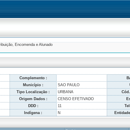
tribuição, Encomenda e Alunado
Complemento :
Ba
Município :
SAO PAULO
Tipo Localização :
URBANA
Cód.
Origem Dados :
CENSO EFETIVADO
Es
DDD :
11
Tel
Indígena :
N
Entidade