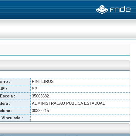
irro :
PINHEIROS
UF :
SP
Escola :
35003682
fera :
ADMINISTRAÇÃO PÚBLICA ESTADUAL
efone :
30322215
 Vinculada :