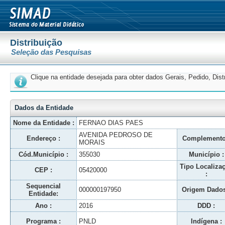
Distribuição
Seleção das Pesquisas
Clique na entidade desejada para obter dados Gerais, Pedido, Dis
Dados da Entidade
Nome da Entidade :
FERNAO DIAS PAES
AVENIDA PEDROSO DE
Endereço :
Complemento
MORAIS
Cód.Município :
355030
Município :
Tipo Localiza
CEP :
05420000
:
Sequencial
000000197950
Origem Dados
Entidade:
Ano :
2016
DDD :
Programa :
PNLD
Indígena :