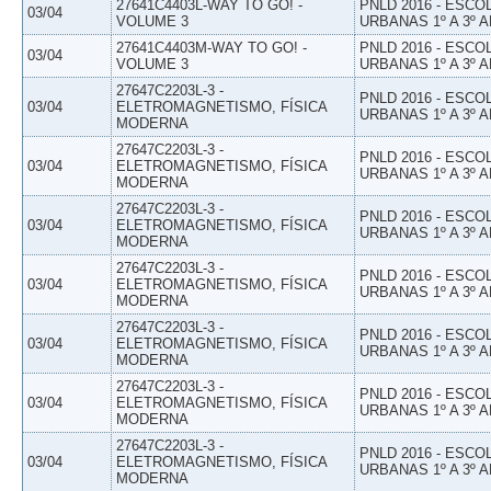
27641C4403L-WAY TO GO! -
PNLD 2016 - ESCO
03/04
VOLUME 3
URBANAS 1º A 3º 
27641C4403M-WAY TO GO! -
PNLD 2016 - ESCO
03/04
VOLUME 3
URBANAS 1º A 3º 
27647C2203L-3 -
PNLD 2016 - ESCO
03/04
ELETROMAGNETISMO, FÍSICA
URBANAS 1º A 3º 
MODERNA
27647C2203L-3 -
PNLD 2016 - ESCO
03/04
ELETROMAGNETISMO, FÍSICA
URBANAS 1º A 3º 
MODERNA
27647C2203L-3 -
PNLD 2016 - ESCO
03/04
ELETROMAGNETISMO, FÍSICA
URBANAS 1º A 3º 
MODERNA
27647C2203L-3 -
PNLD 2016 - ESCO
03/04
ELETROMAGNETISMO, FÍSICA
URBANAS 1º A 3º 
MODERNA
27647C2203L-3 -
PNLD 2016 - ESCO
03/04
ELETROMAGNETISMO, FÍSICA
URBANAS 1º A 3º 
MODERNA
27647C2203L-3 -
PNLD 2016 - ESCO
03/04
ELETROMAGNETISMO, FÍSICA
URBANAS 1º A 3º 
MODERNA
27647C2203L-3 -
PNLD 2016 - ESCO
03/04
ELETROMAGNETISMO, FÍSICA
URBANAS 1º A 3º 
MODERNA