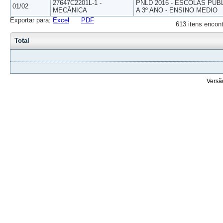
27647C2201L-1 -
PNLD 2016 - ESCOLAS PUB
01/02
MECÂNICA
A 3º ANO - ENSINO MEDIO
Exportar para:
Excel
PDF
613 itens encont
Total
Versã