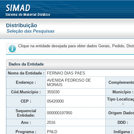
Distribuição
Seleção das Pesquisas
Clique na entidade desejada para obter dados Gerais, Pedido, Dis
Dados da Entidade
Nome da Entidade :
FERNAO DIAS PAES
AVENIDA PEDROSO DE
Endereço :
Complemento
MORAIS
Cód.Município :
355030
Município :
Tipo Localiza
CEP :
05420000
:
Sequencial
000000197950
Origem Dados
Entidade:
Ano :
2016
DDD :
Programa :
PNLD
Indígena :