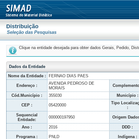
Distribuição
Seleção das Pesquisas
Clique na entidade desejada para obter dados Gerais, Pedido, Dis
Dados da Entidade
Nome da Entidade :
FERNAO DIAS PAES
AVENIDA PEDROSO DE
Endereço :
Complemento
MORAIS
Cód.Município :
355030
Município :
Tipo Localiza
CEP :
05420000
:
Sequencial
000000197950
Origem Dados
Entidade:
Ano :
2016
DDD :
Programa :
PNLD
Indígena :