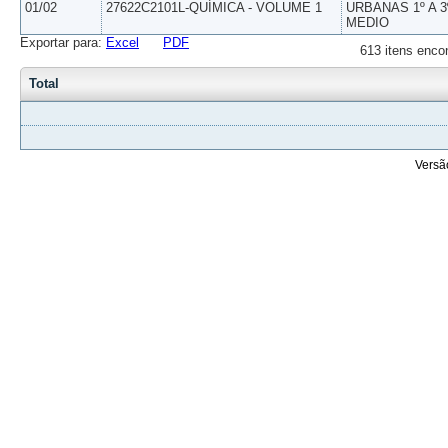
01/02
27622C2101L-QUÍMICA - VOLUME 1
URBANAS 1º A 3
MEDIO
Exportar para:
Excel
PDF
613 itens enco
Total
Versã