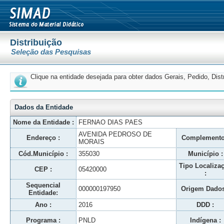
Distribuição
Seleção das Pesquisas
Clique na entidade desejada para obter dados Gerais, Pedido, Dis
Dados da Entidade
Nome da Entidade :
FERNAO DIAS PAES
AVENIDA PEDROSO DE
Endereço :
Complemento
MORAIS
Cód.Município :
355030
Município :
Tipo Localiza
CEP :
05420000
:
Sequencial
000000197950
Origem Dados
Entidade:
Ano :
2016
DDD :
Programa :
PNLD
Indígena :