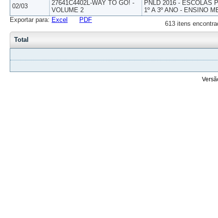
27641C4402L-WAY TO GO! -
PNLD 2016 - ESCOLAS
02/03
VOLUME 2
1º A 3º ANO - ENSINO M
Exportar para:
Excel
PDF
613 itens encontra
Total
Versã