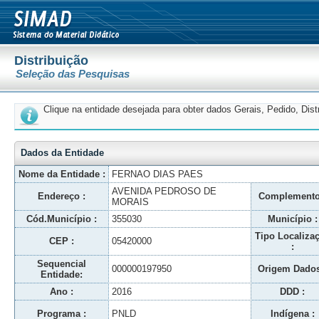
Distribuição
Seleção das Pesquisas
Clique na entidade desejada para obter dados Gerais, Pedido, Dis
Dados da Entidade
Nome da Entidade :
FERNAO DIAS PAES
AVENIDA PEDROSO DE
Endereço :
Complemento
MORAIS
Cód.Município :
355030
Município :
Tipo Localiza
CEP :
05420000
:
Sequencial
000000197950
Origem Dados
Entidade:
Ano :
2016
DDD :
Programa :
PNLD
Indígena :