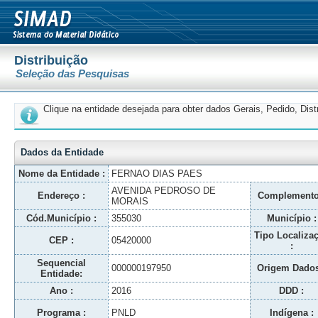
Distribuição
Seleção das Pesquisas
Clique na entidade desejada para obter dados Gerais, Pedido, Dis
Dados da Entidade
Nome da Entidade :
FERNAO DIAS PAES
AVENIDA PEDROSO DE
Endereço :
Complemento
MORAIS
Cód.Município :
355030
Município :
Tipo Localiza
CEP :
05420000
:
Sequencial
000000197950
Origem Dados
Entidade:
Ano :
2016
DDD :
Programa :
PNLD
Indígena :