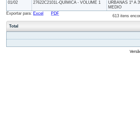
01/02
27622C2101L-QUÍMICA - VOLUME 1
URBANAS 1º A 3
MEDIO
Exportar para:
Excel
PDF
613 itens enco
Total
Versã