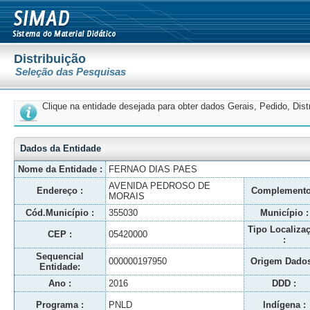
Distribuição
Seleção das Pesquisas
Clique na entidade desejada para obter dados Gerais, Pedido, Dis
Dados da Entidade
Nome da Entidade :
FERNAO DIAS PAES
AVENIDA PEDROSO DE
Endereço :
Complemento
MORAIS
Cód.Município :
355030
Município :
Tipo Localiza
CEP :
05420000
:
Sequencial
000000197950
Origem Dados
Entidade:
Ano :
2016
DDD :
Programa :
PNLD
Indígena :