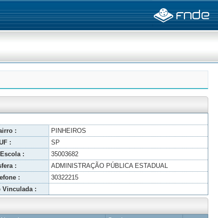
irro :
PINHEIROS
UF :
SP
Escola :
35003682
fera :
ADMINISTRAÇÃO PÚBLICA ESTADUAL
efone :
30322215
 Vinculada :