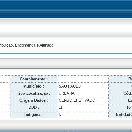
tribuição, Encomenda e Alunado
Complemento :
Ba
Município :
SAO PAULO
Tipo Localização :
URBANA
Cód.
Origem Dados :
CENSO EFETIVADO
Es
DDD :
11
Tel
Indígena :
N
Entidade