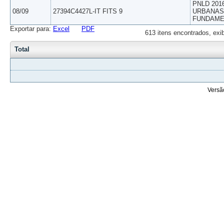
PNLD 201
08/09
27394C4427L-IT FITS 9
URBANAS 
FUNDAME
Exportar para:
Excel
PDF
613 itens encontrados, exi
Total
Versã