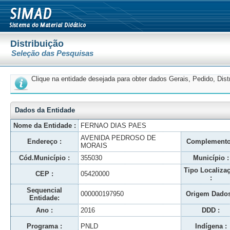
Distribuição
Seleção das Pesquisas
Clique na entidade desejada para obter dados Gerais, Pedido, Dis
Dados da Entidade
Nome da Entidade :
FERNAO DIAS PAES
AVENIDA PEDROSO DE
Endereço :
Complemento
MORAIS
Cód.Município :
355030
Município :
Tipo Localiza
CEP :
05420000
:
Sequencial
000000197950
Origem Dados
Entidade:
Ano :
2016
DDD :
Programa :
PNLD
Indígena :