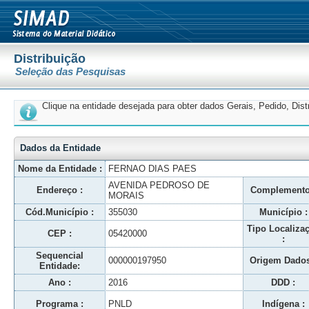
Distribuição
Seleção das Pesquisas
Clique na entidade desejada para obter dados Gerais, Pedido, Dis
Dados da Entidade
Nome da Entidade :
FERNAO DIAS PAES
AVENIDA PEDROSO DE
Endereço :
Complemento
MORAIS
Cód.Município :
355030
Município :
Tipo Localiza
CEP :
05420000
:
Sequencial
000000197950
Origem Dados
Entidade:
Ano :
2016
DDD :
Programa :
PNLD
Indígena :