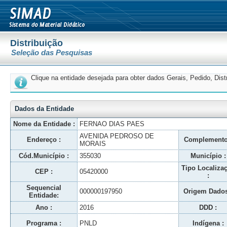
Distribuição
Seleção das Pesquisas
Clique na entidade desejada para obter dados Gerais, Pedido, Dis
Dados da Entidade
Nome da Entidade :
FERNAO DIAS PAES
AVENIDA PEDROSO DE
Endereço :
Complemento
MORAIS
Cód.Município :
355030
Município :
Tipo Localiza
CEP :
05420000
:
Sequencial
000000197950
Origem Dados
Entidade:
Ano :
2016
DDD :
Programa :
PNLD
Indígena :