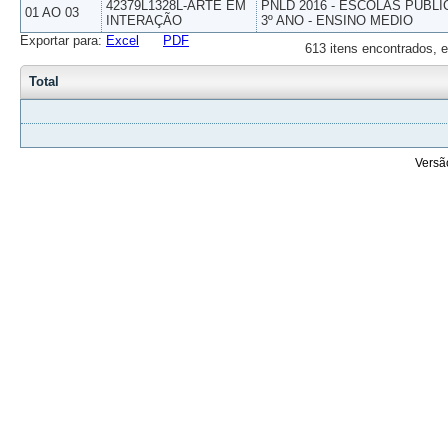
42379L1328L-ARTE EM
PNLD 2016 - ESCOLAS PUBLI
01 AO 03
INTERAÇÃO
3º ANO - ENSINO MEDIO
Exportar para:
Excel
PDF
613 itens encontrados, e
Total
Versã