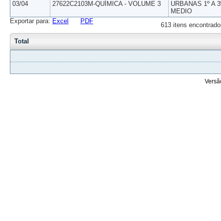
03/04
27622C2103M-QUÍMICA - VOLUME 3
URBANAS 1º A 3
MEDIO
Exportar para:
Excel
PDF
613 itens encontrado
Total
Versã