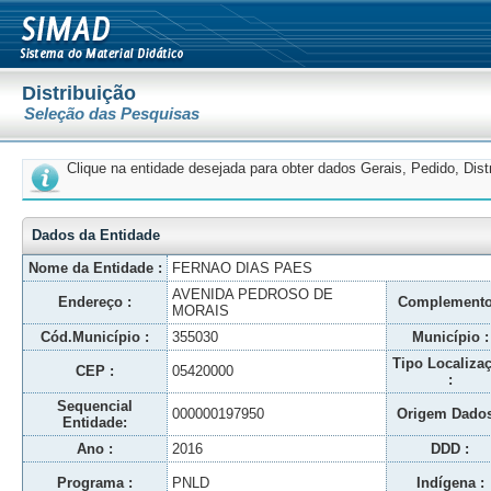
Distribuição
Seleção das Pesquisas
Clique na entidade desejada para obter dados Gerais, Pedido, Dis
Dados da Entidade
Nome da Entidade :
FERNAO DIAS PAES
AVENIDA PEDROSO DE
Endereço :
Complemento
MORAIS
Cód.Município :
355030
Município :
Tipo Localiza
CEP :
05420000
:
Sequencial
000000197950
Origem Dados
Entidade:
Ano :
2016
DDD :
Programa :
PNLD
Indígena :