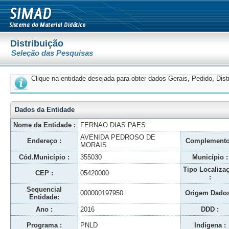
Distribuição
Seleção das Pesquisas
Clique na entidade desejada para obter dados Gerais, Pedido, Dis
Dados da Entidade
Nome da Entidade :
FERNAO DIAS PAES
AVENIDA PEDROSO DE
Endereço :
Complemento
MORAIS
Cód.Município :
355030
Município :
Tipo Localiza
CEP :
05420000
:
Sequencial
000000197950
Origem Dados
Entidade:
Ano :
2016
DDD :
Programa :
PNLD
Indígena :