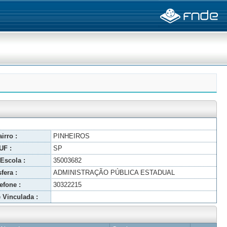
irro :
PINHEIROS
UF :
SP
Escola :
35003682
fera :
ADMINISTRAÇÃO PÚBLICA ESTADUAL
efone :
30322215
 Vinculada :