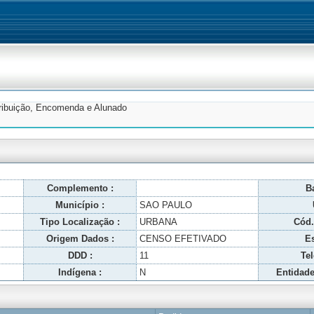
tribuição, Encomenda e Alunado
Complemento :
Ba
Município :
SAO PAULO
Tipo Localização :
URBANA
Cód.
Origem Dados :
CENSO EFETIVADO
Es
DDD :
11
Tel
Indígena :
N
Entidade