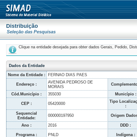
Distribuição
Seleção das Pesquisas
Clique na entidade desejada para obter dados Gerais, Pedido, Dis
Dados da Entidade
Nome da Entidade :
FERNAO DIAS PAES
AVENIDA PEDROSO DE
Endereço :
Complemento
MORAIS
Cód.Município :
355030
Município :
Tipo Localiza
CEP :
05420000
:
Sequencial
000000197950
Origem Dados
Entidade:
Ano :
2016
DDD :
Programa :
PNLD
Indígena :