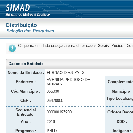
Distribuição
Seleção das Pesquisas
Clique na entidade desejada para obter dados Gerais, Pedido, Dis
Dados da Entidade
Nome da Entidade :
FERNAO DIAS PAES
AVENIDA PEDROSO DE
Endereço :
Complemento
MORAIS
Cód.Município :
355030
Município :
Tipo Localiza
CEP :
05420000
:
Sequencial
000000197950
Origem Dados
Entidade:
Ano :
2016
DDD :
Programa :
PNLD
Indígena :