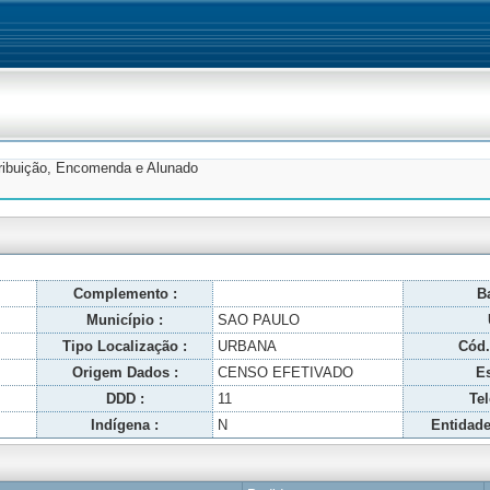
tribuição, Encomenda e Alunado
Complemento :
Ba
Município :
SAO PAULO
Tipo Localização :
URBANA
Cód.
Origem Dados :
CENSO EFETIVADO
Es
DDD :
11
Tel
Indígena :
N
Entidade