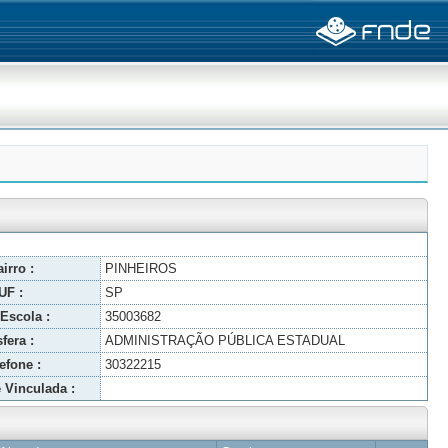
irro :
PINHEIROS
UF :
SP
Escola :
35003682
fera :
ADMINISTRAÇÃO PÚBLICA ESTADUAL
efone :
30322215
 Vinculada :