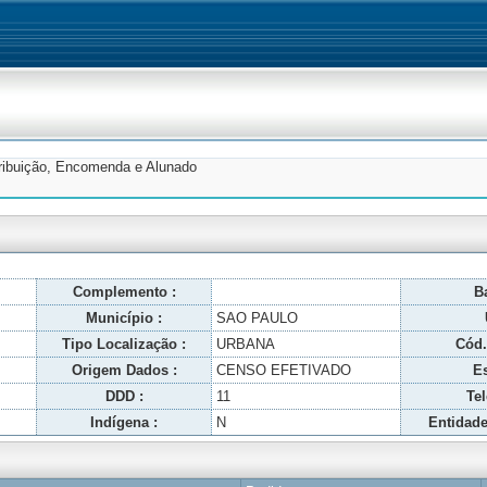
tribuição, Encomenda e Alunado
Complemento :
Ba
Município :
SAO PAULO
Tipo Localização :
URBANA
Cód.
Origem Dados :
CENSO EFETIVADO
Es
DDD :
11
Tel
Indígena :
N
Entidade