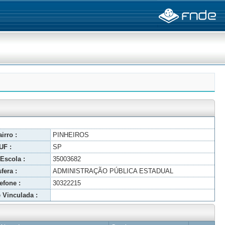
irro :
PINHEIROS
UF :
SP
Escola :
35003682
fera :
ADMINISTRAÇÃO PÚBLICA ESTADUAL
efone :
30322215
 Vinculada :