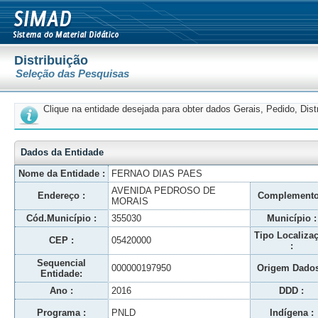
Distribuição
Seleção das Pesquisas
Clique na entidade desejada para obter dados Gerais, Pedido, Dis
Dados da Entidade
Nome da Entidade :
FERNAO DIAS PAES
AVENIDA PEDROSO DE
Endereço :
Complemento
MORAIS
Cód.Município :
355030
Município :
Tipo Localiza
CEP :
05420000
:
Sequencial
000000197950
Origem Dados
Entidade:
Ano :
2016
DDD :
Programa :
PNLD
Indígena :