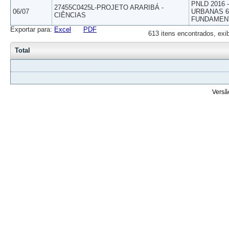
PNLD 2016
27455C0425L-PROJETO ARARIBÁ -
06/07
URBANAS 6º
CIÊNCIAS
FUNDAMEN
Exportar para:
Excel
PDF
613 itens encontrados, exi
Total
Versã