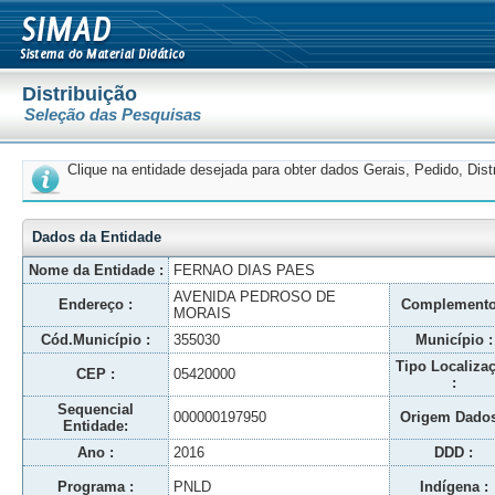
Distribuição
Seleção das Pesquisas
Clique na entidade desejada para obter dados Gerais, Pedido, Dis
Dados da Entidade
Nome da Entidade :
FERNAO DIAS PAES
AVENIDA PEDROSO DE
Endereço :
Complemento
MORAIS
Cód.Município :
355030
Município :
Tipo Localiza
CEP :
05420000
:
Sequencial
000000197950
Origem Dados
Entidade:
Ano :
2016
DDD :
Programa :
PNLD
Indígena :