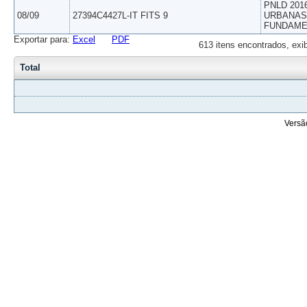
PNLD 201
08/09
27394C4427L-IT FITS 9
URBANAS 
FUNDAME
Exportar para:
Excel
PDF
613 itens encontrados, exi
Total
Versã