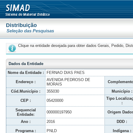
Distribuição
Seleção das Pesquisas
Clique na entidade desejada para obter dados Gerais, Pedido, Dis
Dados da Entidade
Nome da Entidade :
FERNAO DIAS PAES
AVENIDA PEDROSO DE
Endereço :
Complemento
MORAIS
Cód.Município :
355030
Município :
Tipo Localiza
CEP :
05420000
:
Sequencial
000000197950
Origem Dados
Entidade:
Ano :
2016
DDD :
Programa :
PNLD
Indígena :