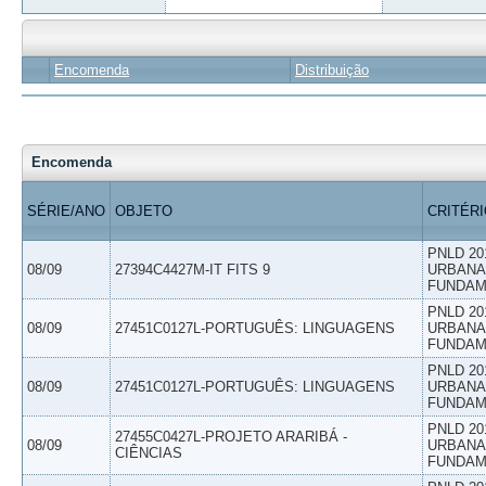
Encomenda
Distribuição
Encomenda
SÉRIE/ANO
OBJETO
CRITÉR
PNLD 20
08/09
27394C4427M-IT FITS 9
URBANAS
FUNDAM
PNLD 20
08/09
27451C0127L-PORTUGUÊS: LINGUAGENS
URBANAS
FUNDAM
PNLD 20
08/09
27451C0127L-PORTUGUÊS: LINGUAGENS
URBANAS
FUNDAM
PNLD 20
27455C0427L-PROJETO ARARIBÁ -
08/09
URBANAS
CIÊNCIAS
FUNDAM