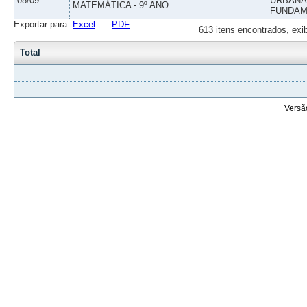
08/09
URBANAS
MATEMÁTICA - 9º ANO
FUNDAM
Exportar para:
Excel
PDF
613 itens encontrados, exi
Total
Versã