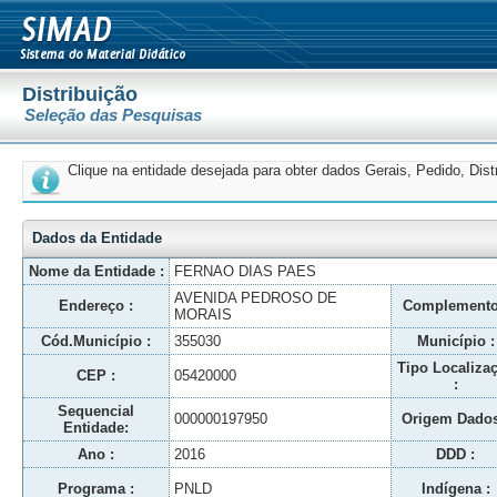
Distribuição
Seleção das Pesquisas
Clique na entidade desejada para obter dados Gerais, Pedido, Dis
Dados da Entidade
Nome da Entidade :
FERNAO DIAS PAES
AVENIDA PEDROSO DE
Endereço :
Complemento
MORAIS
Cód.Município :
355030
Município :
Tipo Localiza
CEP :
05420000
:
Sequencial
000000197950
Origem Dados
Entidade:
Ano :
2016
DDD :
Programa :
PNLD
Indígena :