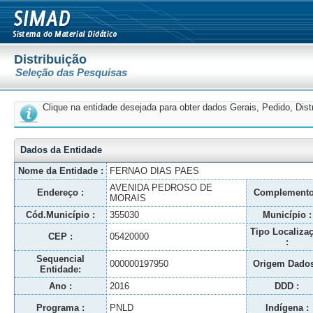
Distribuição
Seleção das Pesquisas
Clique na entidade desejada para obter dados Gerais, Pedido, Dis
Dados da Entidade
Nome da Entidade :
FERNAO DIAS PAES
AVENIDA PEDROSO DE
Endereço :
Complemento
MORAIS
Cód.Município :
355030
Município :
Tipo Localiza
CEP :
05420000
:
Sequencial
000000197950
Origem Dados
Entidade:
Ano :
2016
DDD :
Programa :
PNLD
Indígena :