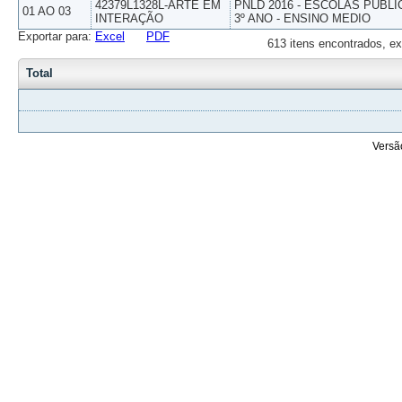
42379L1328L-ARTE EM
PNLD 2016 - ESCOLAS PUBLI
01 AO 03
INTERAÇÃO
3º ANO - ENSINO MEDIO
Exportar para:
Excel
PDF
613 itens encontrados, ex
Total
Versã