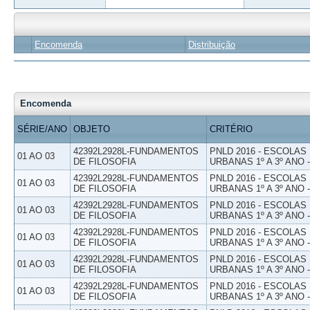
Encomenda
Distribuição
Encomenda
SÉRIE/ANO
OBJETO
CRITÉRIO
42392L2928L-FUNDAMENTOS
PNLD 2016 - ESCOLAS
01 AO 03
DE FILOSOFIA
URBANAS 1º A 3º ANO 
42392L2928L-FUNDAMENTOS
PNLD 2016 - ESCOLAS
01 AO 03
DE FILOSOFIA
URBANAS 1º A 3º ANO 
42392L2928L-FUNDAMENTOS
PNLD 2016 - ESCOLAS
01 AO 03
DE FILOSOFIA
URBANAS 1º A 3º ANO 
42392L2928L-FUNDAMENTOS
PNLD 2016 - ESCOLAS
01 AO 03
DE FILOSOFIA
URBANAS 1º A 3º ANO 
42392L2928L-FUNDAMENTOS
PNLD 2016 - ESCOLAS
01 AO 03
DE FILOSOFIA
URBANAS 1º A 3º ANO 
42392L2928L-FUNDAMENTOS
PNLD 2016 - ESCOLAS
01 AO 03
DE FILOSOFIA
URBANAS 1º A 3º ANO 