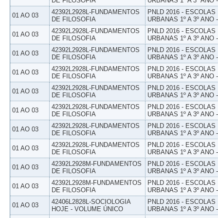
DE FILOSOFIA
URBANAS 1º A 3º ANO 
42392L2928L-FUNDAMENTOS
PNLD 2016 - ESCOLAS
01 AO 03
DE FILOSOFIA
URBANAS 1º A 3º ANO 
42392L2928L-FUNDAMENTOS
PNLD 2016 - ESCOLAS
01 AO 03
DE FILOSOFIA
URBANAS 1º A 3º ANO 
42392L2928L-FUNDAMENTOS
PNLD 2016 - ESCOLAS
01 AO 03
DE FILOSOFIA
URBANAS 1º A 3º ANO 
42392L2928L-FUNDAMENTOS
PNLD 2016 - ESCOLAS
01 AO 03
DE FILOSOFIA
URBANAS 1º A 3º ANO 
42392L2928L-FUNDAMENTOS
PNLD 2016 - ESCOLAS
01 AO 03
DE FILOSOFIA
URBANAS 1º A 3º ANO 
42392L2928L-FUNDAMENTOS
PNLD 2016 - ESCOLAS
01 AO 03
DE FILOSOFIA
URBANAS 1º A 3º ANO 
42392L2928L-FUNDAMENTOS
PNLD 2016 - ESCOLAS
01 AO 03
DE FILOSOFIA
URBANAS 1º A 3º ANO 
42392L2928L-FUNDAMENTOS
PNLD 2016 - ESCOLAS
01 AO 03
DE FILOSOFIA
URBANAS 1º A 3º ANO 
42392L2928M-FUNDAMENTOS
PNLD 2016 - ESCOLAS
01 AO 03
DE FILOSOFIA
URBANAS 1º A 3º ANO 
42392L2928M-FUNDAMENTOS
PNLD 2016 - ESCOLAS
01 AO 03
DE FILOSOFIA
URBANAS 1º A 3º ANO 
42406L2828L-SOCIOLOGIA
PNLD 2016 - ESCOLAS
01 AO 03
HOJE - VOLUME ÚNICO
URBANAS 1º A 3º ANO 