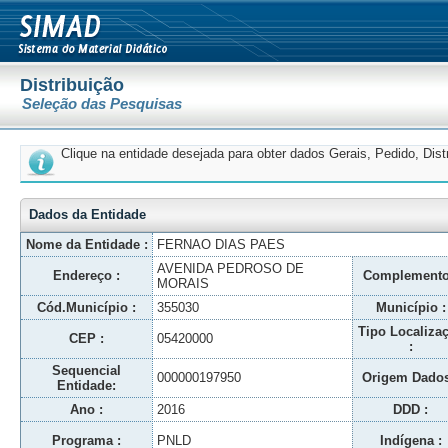
Distribuição
Seleção das Pesquisas
Clique na entidade desejada para obter dados Gerais, Pedido, Dis
Dados da Entidade
Nome da Entidade :
FERNAO DIAS PAES
AVENIDA PEDROSO DE
Endereço :
Complemento
MORAIS
Cód.Município :
355030
Município :
Tipo Localiza
CEP :
05420000
:
Sequencial
000000197950
Origem Dados
Entidade:
Ano :
2016
DDD :
Programa :
PNLD
Indígena :