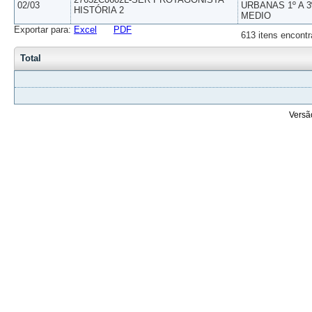
02/03
URBANAS 1º A 3
HISTÓRIA 2
MEDIO
Exportar para:
Excel
PDF
613 itens encontr
Total
Versã