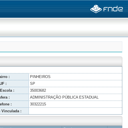
irro :
PINHEIROS
UF :
SP
Escola :
35003682
fera :
ADMINISTRAÇÃO PÚBLICA ESTADUAL
efone :
30322215
 Vinculada :