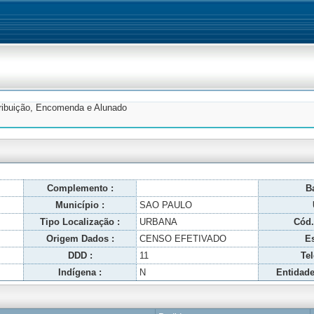
tribuição, Encomenda e Alunado
Complemento :
Ba
Município :
SAO PAULO
Tipo Localização :
URBANA
Cód.
Origem Dados :
CENSO EFETIVADO
Es
DDD :
11
Tel
Indígena :
N
Entidade