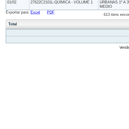
01/02
27622C2101L-QUÍMICA - VOLUME 1
URBANAS 1º A 3
MEDIO
Exportar para:
Excel
PDF
613 itens enco
Total
Versã