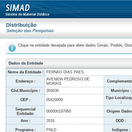
Distribuição
Seleção das Pesquisas
Clique na entidade desejada para obter dados Gerais, Pedido, Dis
Dados da Entidade
Nome da Entidade :
FERNAO DIAS PAES
AVENIDA PEDROSO DE
Endereço :
Complemento
MORAIS
Cód.Município :
355030
Município :
Tipo Localiza
CEP :
05420000
:
Sequencial
000000197950
Origem Dados
Entidade:
Ano :
2016
DDD :
Programa :
PNLD
Indígena :