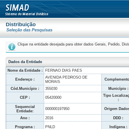
Distribuição
Seleção das Pesquisas
Clique na entidade desejada para obter dados Gerais, Pedido, Dis
Dados da Entidade
Nome da Entidade :
FERNAO DIAS PAES
AVENIDA PEDROSO DE
Endereço :
Complemento
MORAIS
Cód.Município :
355030
Município :
Tipo Localiza
CEP :
05420000
:
Sequencial
000000197950
Origem Dados
Entidade:
Ano :
2016
DDD :
Programa :
PNLD
Indígena :