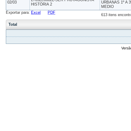
02/03
URBANAS 1º A 3
HISTÓRIA 2
MEDIO
Exportar para:
Excel
PDF
613 itens encontr
Total
Versã