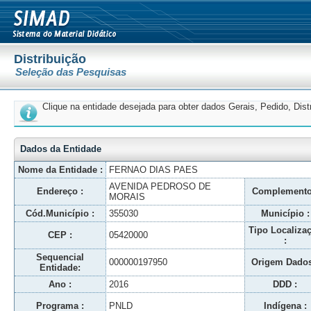
Distribuição
Seleção das Pesquisas
Clique na entidade desejada para obter dados Gerais, Pedido, Dis
Dados da Entidade
Nome da Entidade :
FERNAO DIAS PAES
AVENIDA PEDROSO DE
Endereço :
Complemento
MORAIS
Cód.Município :
355030
Município :
Tipo Localiza
CEP :
05420000
:
Sequencial
000000197950
Origem Dados
Entidade:
Ano :
2016
DDD :
Programa :
PNLD
Indígena :