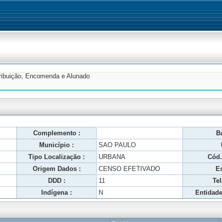
tribuição, Encomenda e Alunado
Complemento :
Ba
Município :
SAO PAULO
Tipo Localização :
URBANA
Cód.
Origem Dados :
CENSO EFETIVADO
Es
DDD :
11
Tel
Indígena :
N
Entidade