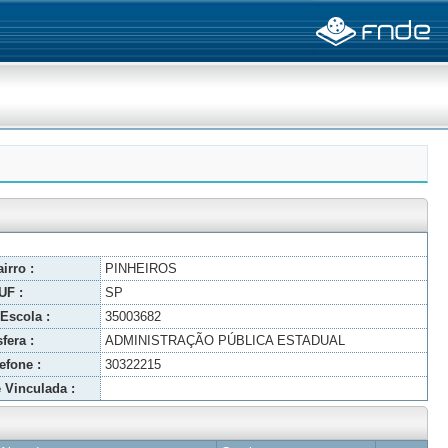
irro :
PINHEIROS
UF :
SP
Escola :
35003682
fera :
ADMINISTRAÇÃO PÚBLICA ESTADUAL
efone :
30322215
 Vinculada :