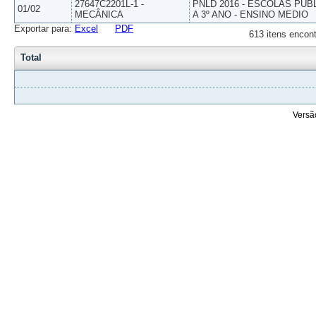
27647C2201L-1 -
PNLD 2016 - ESCOLAS PUB
01/02
MECÂNICA
A 3º ANO - ENSINO MEDIO
Exportar para:
Excel
PDF
613 itens encont
Total
Versã