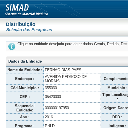
Distribuição
Seleção das Pesquisas
Clique na entidade desejada para obter dados Gerais, Pedido, Dis
Dados da Entidade
Nome da Entidade :
FERNAO DIAS PAES
AVENIDA PEDROSO DE
Endereço :
Complemento
MORAIS
Cód.Município :
355030
Município :
Tipo Localiza
CEP :
05420000
:
Sequencial
000000197950
Origem Dados
Entidade:
Ano :
2016
DDD :
Programa :
PNLD
Indígena :