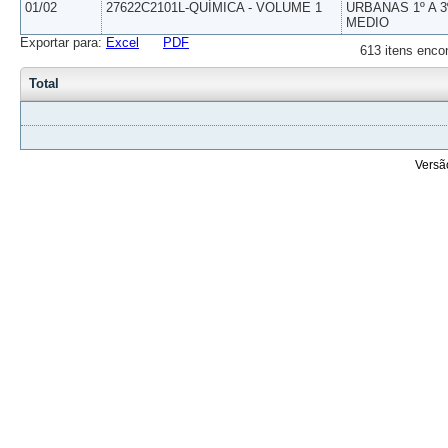
01/02
27622C2101L-QUÍMICA - VOLUME 1
URBANAS 1º A 3
MEDIO
Exportar para:
Excel
PDF
613 itens enco
Total
Versã