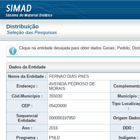
Distribuição
Seleção das Pesquisas
Clique na entidade desejada para obter dados Gerais, Pedido, Dis
Dados da Entidade
Nome da Entidade :
FERNAO DIAS PAES
AVENIDA PEDROSO DE
Endereço :
Complemento
MORAIS
Cód.Município :
355030
Município :
Tipo Localiza
CEP :
05420000
:
Sequencial
000000197950
Origem Dados
Entidade:
Ano :
2016
DDD :
Programa :
PNLD
Indígena :