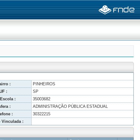
irro :
PINHEIROS
UF :
SP
Escola :
35003682
fera :
ADMINISTRAÇÃO PÚBLICA ESTADUAL
efone :
30322215
 Vinculada :