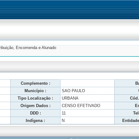
tribuição, Encomenda e Alunado
Complemento :
Ba
Município :
SAO PAULO
Tipo Localização :
URBANA
Cód.
Origem Dados :
CENSO EFETIVADO
Es
DDD :
11
Tel
Indígena :
N
Entidade