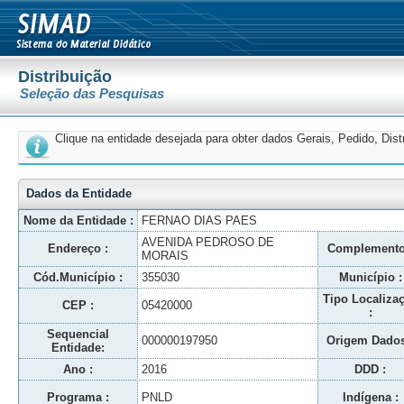
Distribuição
Seleção das Pesquisas
Clique na entidade desejada para obter dados Gerais, Pedido, Dis
Dados da Entidade
Nome da Entidade :
FERNAO DIAS PAES
AVENIDA PEDROSO DE
Endereço :
Complemento
MORAIS
Cód.Município :
355030
Município :
Tipo Localiza
CEP :
05420000
:
Sequencial
000000197950
Origem Dados
Entidade:
Ano :
2016
DDD :
Programa :
PNLD
Indígena :