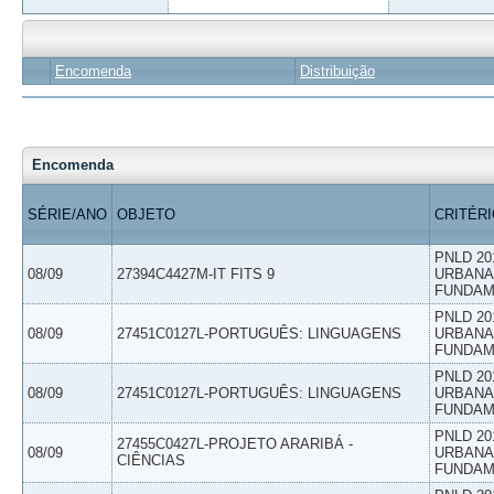
Encomenda
Distribuição
Encomenda
SÉRIE/ANO
OBJETO
CRITÉR
PNLD 20
08/09
27394C4427M-IT FITS 9
URBANAS
FUNDAM
PNLD 20
08/09
27451C0127L-PORTUGUÊS: LINGUAGENS
URBANAS
FUNDAM
PNLD 20
08/09
27451C0127L-PORTUGUÊS: LINGUAGENS
URBANAS
FUNDAM
PNLD 20
27455C0427L-PROJETO ARARIBÁ -
08/09
URBANAS
CIÊNCIAS
FUNDAM