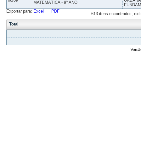
08/09
URBANAS
MATEMÁTICA - 9º ANO
FUNDAM
Exportar para:
Excel
PDF
613 itens encontrados, exi
Total
Versã