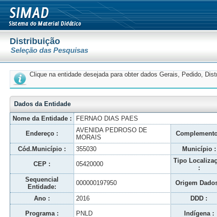
Distribuição
Seleção das Pesquisas
Clique na entidade desejada para obter dados Gerais, Pedido, Dis
Dados da Entidade
Nome da Entidade :
FERNAO DIAS PAES
AVENIDA PEDROSO DE
Endereço :
Complemento
MORAIS
Cód.Município :
355030
Município :
Tipo Localiza
CEP :
05420000
:
Sequencial
000000197950
Origem Dados
Entidade:
Ano :
2016
DDD :
Programa :
PNLD
Indígena :