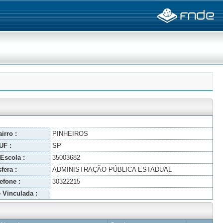
irro :
PINHEIROS
UF :
SP
Escola :
35003682
fera :
ADMINISTRAÇÃO PÚBLICA ESTADUAL
efone :
30322215
 Vinculada :