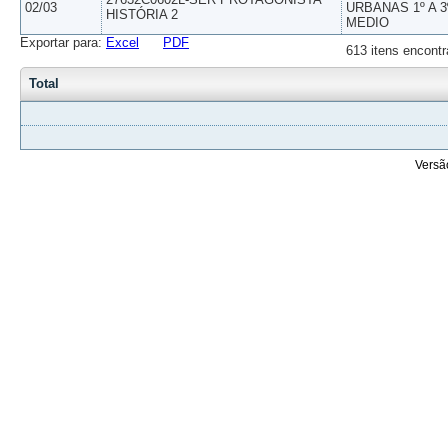
02/03
URBANAS 1º A 3
HISTÓRIA 2
MEDIO
Exportar para:
Excel
PDF
613 itens encontr
Total
Versã