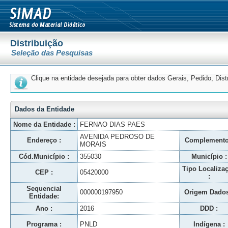
Distribuição
Seleção das Pesquisas
Clique na entidade desejada para obter dados Gerais, Pedido, Dis
Dados da Entidade
Nome da Entidade :
FERNAO DIAS PAES
AVENIDA PEDROSO DE
Endereço :
Complemento
MORAIS
Cód.Município :
355030
Município :
Tipo Localiza
CEP :
05420000
:
Sequencial
000000197950
Origem Dados
Entidade:
Ano :
2016
DDD :
Programa :
PNLD
Indígena :