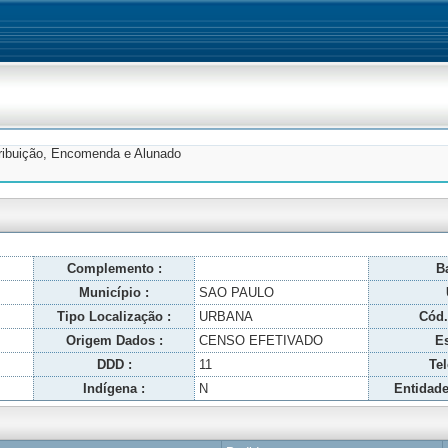
tribuição, Encomenda e Alunado
Complemento :
Ba
Município :
SAO PAULO
Tipo Localização :
URBANA
Cód.
Origem Dados :
CENSO EFETIVADO
Es
DDD :
11
Tel
Indígena :
N
Entidade