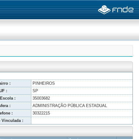
irro :
PINHEIROS
UF :
SP
Escola :
35003682
fera :
ADMINISTRAÇÃO PÚBLICA ESTADUAL
efone :
30322215
 Vinculada :