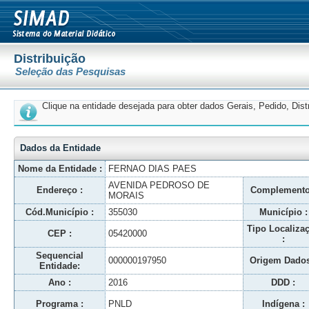
Distribuição
Seleção das Pesquisas
Clique na entidade desejada para obter dados Gerais, Pedido, Dis
Dados da Entidade
Nome da Entidade :
FERNAO DIAS PAES
AVENIDA PEDROSO DE
Endereço :
Complemento
MORAIS
Cód.Município :
355030
Município :
Tipo Localiza
CEP :
05420000
:
Sequencial
000000197950
Origem Dados
Entidade:
Ano :
2016
DDD :
Programa :
PNLD
Indígena :