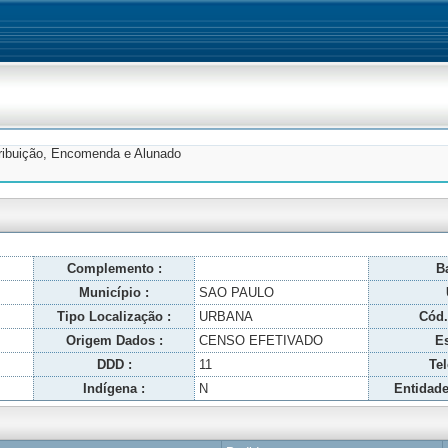
tribuição, Encomenda e Alunado
Complemento :
Ba
Município :
SAO PAULO
Tipo Localização :
URBANA
Cód.
Origem Dados :
CENSO EFETIVADO
Es
DDD :
11
Tel
Indígena :
N
Entidade