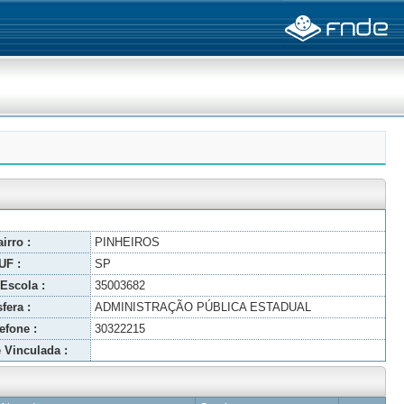
irro :
PINHEIROS
UF :
SP
Escola :
35003682
fera :
ADMINISTRAÇÃO PÚBLICA ESTADUAL
efone :
30322215
 Vinculada :