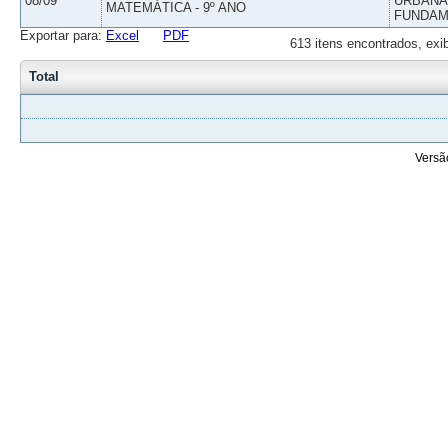
08/09
URBANAS
MATEMÁTICA - 9º ANO
FUNDAM
Exportar para:
Excel
PDF
613 itens encontrados, exi
Total
Versã