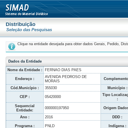
Distribuição
Seleção das Pesquisas
Clique na entidade desejada para obter dados Gerais, Pedido, Dis
Dados da Entidade
Nome da Entidade :
FERNAO DIAS PAES
AVENIDA PEDROSO DE
Endereço :
Complemento
MORAIS
Cód.Município :
355030
Município :
Tipo Localiza
CEP :
05420000
:
Sequencial
000000197950
Origem Dados
Entidade:
Ano :
2016
DDD :
Programa :
PNLD
Indígena :