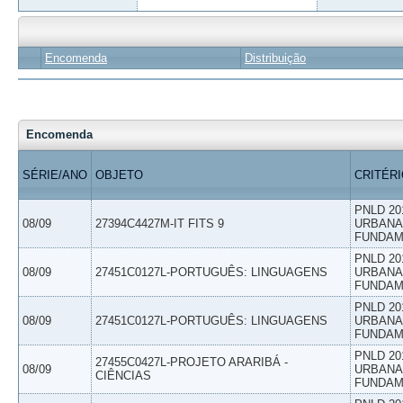
Encomenda
Distribuição
Encomenda
SÉRIE/ANO
OBJETO
CRITÉR
PNLD 20
08/09
27394C4427M-IT FITS 9
URBANAS
FUNDAM
PNLD 20
08/09
27451C0127L-PORTUGUÊS: LINGUAGENS
URBANAS
FUNDAM
PNLD 20
08/09
27451C0127L-PORTUGUÊS: LINGUAGENS
URBANAS
FUNDAM
PNLD 20
27455C0427L-PROJETO ARARIBÁ -
08/09
URBANAS
CIÊNCIAS
FUNDAM