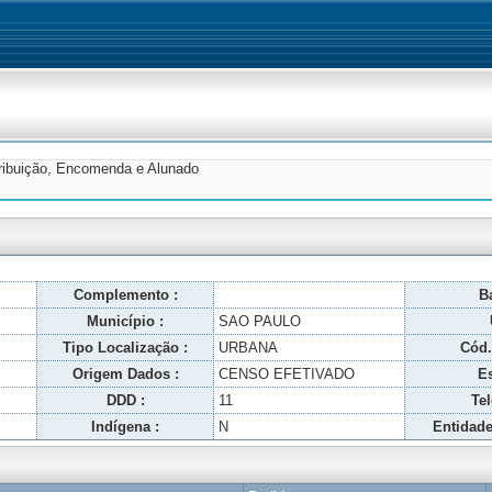
tribuição, Encomenda e Alunado
Complemento :
Ba
Município :
SAO PAULO
Tipo Localização :
URBANA
Cód.
Origem Dados :
CENSO EFETIVADO
Es
DDD :
11
Tel
Indígena :
N
Entidade