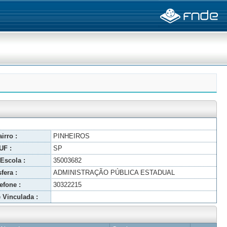
irro :
PINHEIROS
UF :
SP
Escola :
35003682
fera :
ADMINISTRAÇÃO PÚBLICA ESTADUAL
efone :
30322215
 Vinculada :