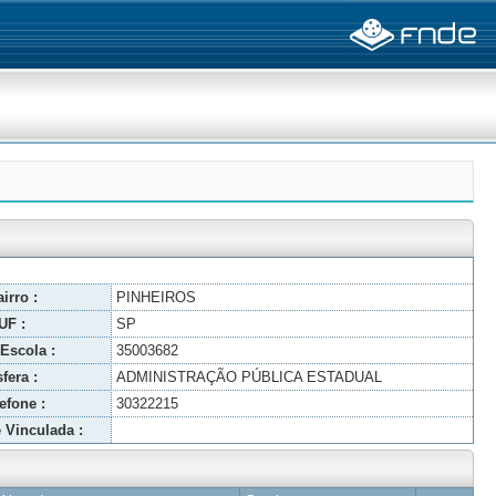
irro :
PINHEIROS
UF :
SP
Escola :
35003682
fera :
ADMINISTRAÇÃO PÚBLICA ESTADUAL
efone :
30322215
 Vinculada :