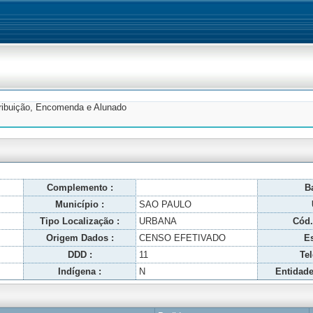
tribuição, Encomenda e Alunado
Complemento :
Ba
Município :
SAO PAULO
Tipo Localização :
URBANA
Cód.
Origem Dados :
CENSO EFETIVADO
Es
DDD :
11
Tel
Indígena :
N
Entidade