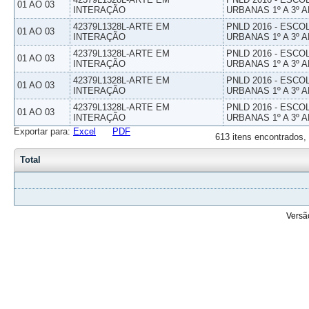
01 AO 03
INTERAÇÃO
URBANAS 1º A 3º 
42379L1328L-ARTE EM
PNLD 2016 - ESCO
01 AO 03
INTERAÇÃO
URBANAS 1º A 3º 
42379L1328L-ARTE EM
PNLD 2016 - ESCO
01 AO 03
INTERAÇÃO
URBANAS 1º A 3º 
42379L1328L-ARTE EM
PNLD 2016 - ESCO
01 AO 03
INTERAÇÃO
URBANAS 1º A 3º 
42379L1328L-ARTE EM
PNLD 2016 - ESCO
01 AO 03
INTERAÇÃO
URBANAS 1º A 3º 
Exportar para:
Excel
PDF
613 itens encontrados,
Total
Versã