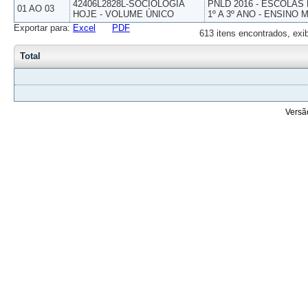
42406L2828L-SOCIOLOGIA
PNLD 2016 - ESCOLAS
01 AO 03
HOJE - VOLUME ÚNICO
1º A 3º ANO - ENSINO 
Exportar para:
Excel
PDF
613 itens encontrados, exi
Total
Versã