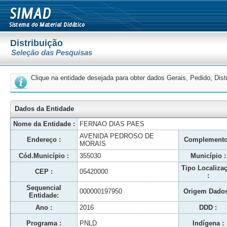
Distribuição
Seleção das Pesquisas
Clique na entidade desejada para obter dados Gerais, Pedido, Dis
Dados da Entidade
Nome da Entidade :
FERNAO DIAS PAES
AVENIDA PEDROSO DE
Endereço :
Complemento
MORAIS
Cód.Município :
355030
Município :
Tipo Localiza
CEP :
05420000
:
Sequencial
000000197950
Origem Dados
Entidade:
Ano :
2016
DDD :
Programa :
PNLD
Indígena :