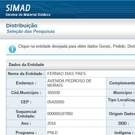
Distribuição
Seleção das Pesquisas
Clique na entidade desejada para obter dados Gerais, Pedido, Dis
Dados da Entidade
Nome da Entidade :
FERNAO DIAS PAES
AVENIDA PEDROSO DE
Endereço :
Complemento
MORAIS
Cód.Município :
355030
Município :
Tipo Localiza
CEP :
05420000
:
Sequencial
000000197950
Origem Dados
Entidade:
Ano :
2016
DDD :
Programa :
PNLD
Indígena :