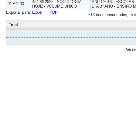
42406L2828L-SOCIOLOGIA
PNLD 2016 - ESCOLAS
01 AO 03
HOJE - VOLUME ÚNICO
1º A 3º ANO - ENSINO 
Exportar para:
Excel
PDF
613 itens encontrados, exi
Total
Versã