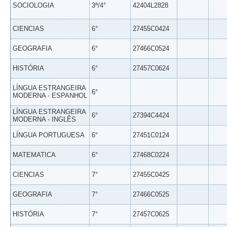
SOCIOLOGIA
3ª/4°
42404L2828
CIENCIAS
6°
27455C0424
GEOGRAFIA
6°
27466C0524
HISTÓRIA
6°
27457C0624
LÍNGUA ESTRANGEIRA
6°
MODERNA - ESPANHOL
LÍNGUA ESTRANGEIRA
6°
27394C4424
MODERNA - INGLÊS
LÍNGUA PORTUGUESA
6°
27451C0124
MATEMATICA
6°
27468C0224
CIENCIAS
7°
27455C0425
GEOGRAFIA
7°
27466C0525
HISTÓRIA
7°
27457C0625