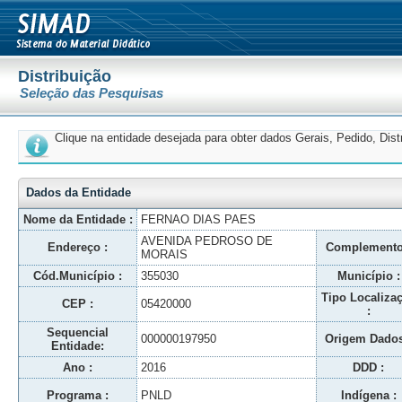
Distribuição
Seleção das Pesquisas
Clique na entidade desejada para obter dados Gerais, Pedido, Dis
Dados da Entidade
Nome da Entidade :
FERNAO DIAS PAES
AVENIDA PEDROSO DE
Endereço :
Complemento
MORAIS
Cód.Município :
355030
Município :
Tipo Localiza
CEP :
05420000
:
Sequencial
000000197950
Origem Dados
Entidade:
Ano :
2016
DDD :
Programa :
PNLD
Indígena :