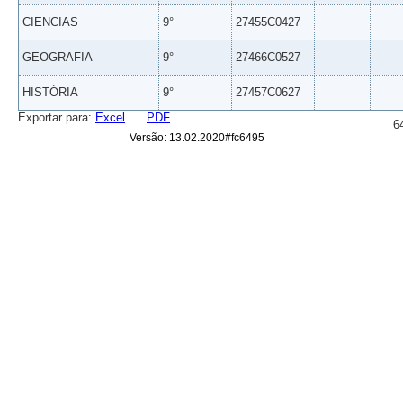
CIENCIAS
9°
27455C0427
GEOGRAFIA
9°
27466C0527
HISTÓRIA
9°
27457C0627
Exportar para:
Excel
PDF
6
Versão: 13.02.2020#fc6495