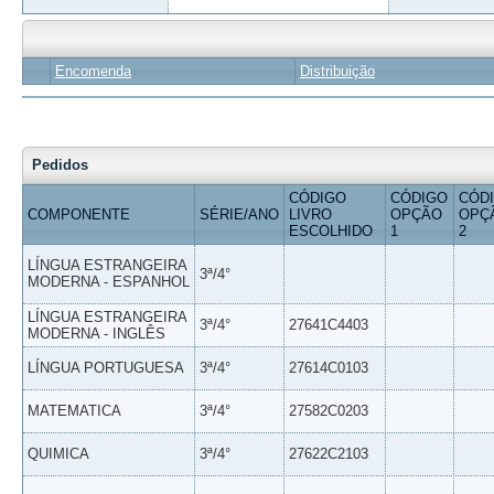
Encomenda
Distribuição
Pedidos
CÓDIGO
CÓDIGO
CÓD
COMPONENTE
SÉRIE/ANO
LIVRO
OPÇÃO
OPÇ
ESCOLHIDO
1
2
LÍNGUA ESTRANGEIRA
3ª/4°
MODERNA - ESPANHOL
LÍNGUA ESTRANGEIRA
3ª/4°
27641C4403
MODERNA - INGLÊS
LÍNGUA PORTUGUESA
3ª/4°
27614C0103
MATEMATICA
3ª/4°
27582C0203
QUIMICA
3ª/4°
27622C2103